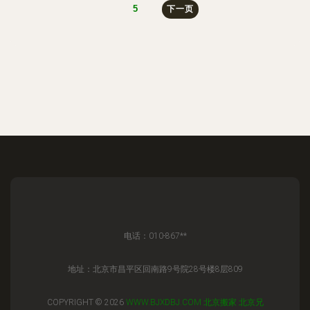
5
下一页
电话：010-867**
地址：北京市昌平区回南路9号院28号楼8层809
COPYRIGHT © 2026
WWW.BJXDBJ.COM
北京搬家
北京兄