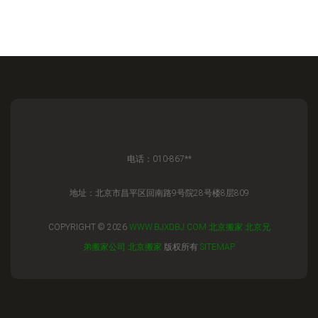
电话：010-867**
地址：北京市昌平区回南路9号院28号楼8层809
COPYRIGHT © 2026
WWW.BJXDBJ.COM
北京搬家
北京兄
弟搬家公司
北京搬家
版权所有
SITEMAP