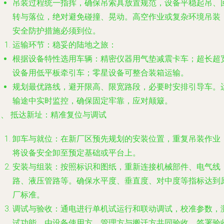
吊装过程统一指挥，确保吊索具放置规范，设备平稳起吊、
转与落位，绝对避免碰撞、晃动。高空作业或复杂环境吊装
安全防护措施必须到位。
运输环节：稳妥的陆地之旅
：
根据设备特性选用车辆：精密仪器用气垫减震卡车；超长超
设备用低平板牵引车；零星设备可整合装箱运输。
规划最优路线，避开限高、限宽路段，必要时安排引导车。
输途中实时监控，确保固定牢靠，应对颠簸。
三、 抵达新址：精准复位与调试
卸车与就位
：在新厂区预先规划的安装位置，重复吊装作业
将设备安全卸至预定基础或平台上。
安装与组装
：按照标识和图纸，重新连接机械部件、电气线
路、液压管路等。确保水平度、垂直度、对中度等指标达到
厂标准。
调试与验收
：通电进行单机试运行和联动调试，校准参数，
试功能。由设备使用方、管理方与搬迁方共同验收，签署验