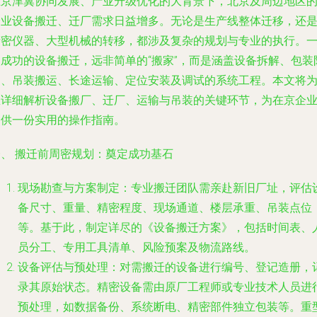
在京津冀协同发展、产业升级优化的大背景下，北京及周边地区
企业设备搬迁、迁厂需求日益增多。无论是生产线整体迁移，还
精密仪器、大型机械的转移，都涉及复杂的规划与专业的执行。
次成功的设备搬迁，远非简单的“搬家”，而是涵盖设备拆解、包装
护、吊装搬运、长途运输、定位安装及调试的系统工程。本文将
您详细解析设备搬厂、迁厂、运输与吊装的关键环节，为在京企
提供一份实用的操作指南。
一、 搬迁前周密规划：奠定成功基石
现场勘查与方案制定
：专业搬迁团队需亲赴新旧厂址，评估
备尺寸、重量、精密程度、现场通道、楼层承重、吊装点位
等。基于此，制定详尽的《设备搬迁方案》，包括时间表、
员分工、专用工具清单、风险预案及物流路线。
设备评估与预处理
：对需搬迁的设备进行编号、登记造册，
录其原始状态。精密设备需由原厂工程师或专业技术人员进
预处理，如数据备份、系统断电、精密部件独立包装等。重