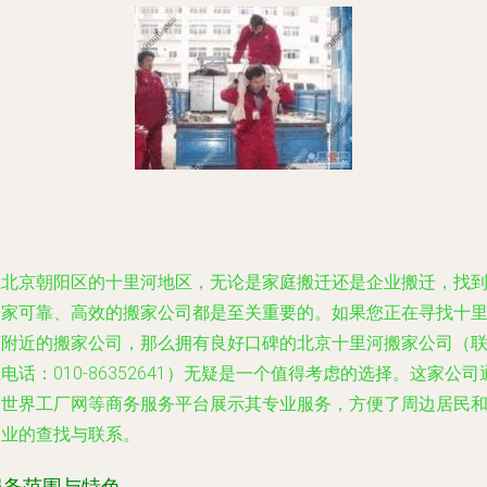
在北京朝阳区的十里河地区，无论是家庭搬迁还是企业搬迁，找
一家可靠、高效的搬家公司都是至关重要的。如果您正在寻找十
河附近的搬家公司，那么拥有良好口碑的北京十里河搬家公司（
电话：010-86352641）无疑是一个值得考虑的选择。这家公司
过世界工厂网等商务服务平台展示其专业服务，方便了周边居民
企业的查找与联系。