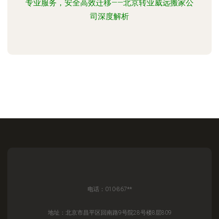
专业服务，安全高效迁移——北京转业威远搬家公
司深度解析
电话：010-867**
地址：北京市昌平区回南路9号院28号楼8层809