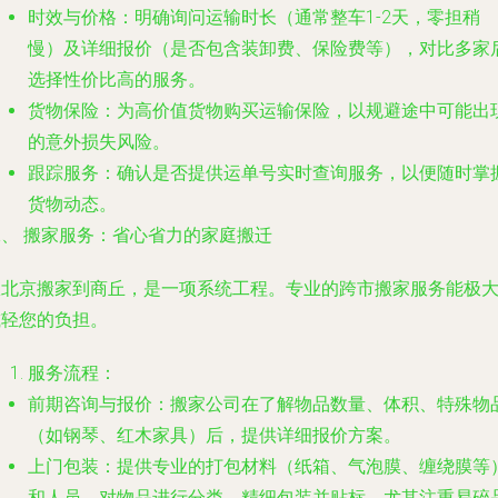
时效与价格
：明确询问运输时长（通常整车1-2天，零担稍
慢）及详细报价（是否包含装卸费、保险费等），对比多家
选择性价比高的服务。
货物保险
：为高价值货物购买运输保险，以规避途中可能出
的意外损失风险。
跟踪服务
：确认是否提供运单号实时查询服务，以便随时掌
货物动态。
二、 搬家服务：省心省力的家庭搬迁
从北京搬家到商丘，是一项系统工程。专业的跨市搬家服务能极
减轻您的负担。
服务流程
：
前期咨询与报价
：搬家公司在了解物品数量、体积、特殊物
（如钢琴、红木家具）后，提供详细报价方案。
上门包装
：提供专业的打包材料（纸箱、气泡膜、缠绕膜等
和人员，对物品进行分类、精细包装并贴标，尤其注重易碎