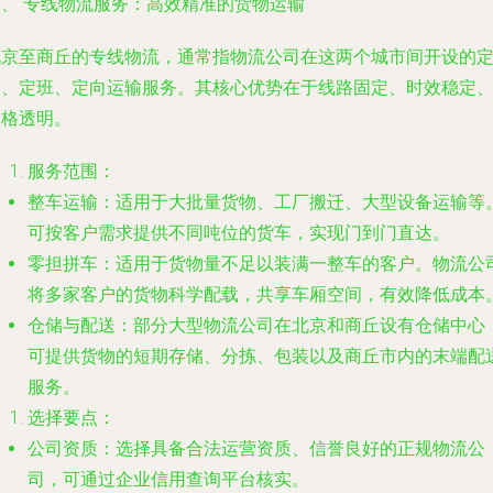
一、 专线物流服务：高效精准的货物运输
北京至商丘的专线物流，通常指物流公司在这两个城市间开设的
点、定班、定向运输服务。其核心优势在于线路固定、时效稳定
价格透明。
服务范围
：
整车运输
：适用于大批量货物、工厂搬迁、大型设备运输等
可按客户需求提供不同吨位的货车，实现门到门直达。
零担拼车
：适用于货物量不足以装满一整车的客户。物流公
将多家客户的货物科学配载，共享车厢空间，有效降低成本
仓储与配送
：部分大型物流公司在北京和商丘设有仓储中心
可提供货物的短期存储、分拣、包装以及商丘市内的末端配
服务。
选择要点
：
公司资质
：选择具备合法运营资质、信誉良好的正规物流公
司，可通过企业信用查询平台核实。