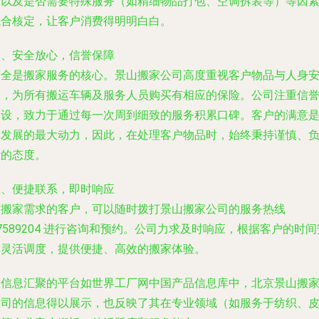
度以及是否需要特殊服务（如精细物品打包、空调拆装等）等因
综合核定，让客户消费得明明白白。
四、安全放心，信誉保障
安全是搬家服务的核心。景山搬家公司高度重视客户物品与人身
全，为所有搬运车辆及服务人员购买有相应的保险。公司注重信
建设，致力于通过每一次周到细致的服务积累口碑。客户的满意
其发展的最大动力，因此，在处理客户物品时，始终秉持谨慎、
责的态度。
五、便捷联系，即时响应
有搬家需求的客户，可以随时拨打景山搬家公司的服务热线
7589204
进行咨询和预约。公司力求及时响应，根据客户的时间
排灵活调度，提供便捷、高效的搬家体验。
在信息汇聚的平台如世界工厂网中国产品信息库中，北京景山搬
公司的信息得以展示，也反映了其在专业领域（如服务于纺织、