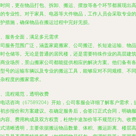
省时间，更在物品打包、拆卸、搬运、摆放等各个环节都展现出
度的专业性。对于家具、电器等大件物品，工作人员会采取专业
防护措施，确保物品在搬运过程中完好无损。
二、服务全面，满足多元需求
公司服务范围广泛，涵盖家庭搬家、公司搬迁、长短途运输、物
临时仓储等。无论是普通的居民楼，还是需要特殊作业的高层建
或商业场所，景山搬家公司都能提供相应的解决方案。他们备有
种型号的运输车辆以及专业的搬运工具，能够应对不同规模、不
复杂程度的搬家需求。
三、流程规范，透明收费
电话咨询（67589204）开始，公司客服会详细了解客户需求，
供初步报价和方案建议。在确定服务后，会签订正式合同，明确
务内容、费用构成及双方权责，杜绝中途加价等不规范行为。收
模式清晰透明，主要依据搬运物品数量、体积、搬运距离、楼层