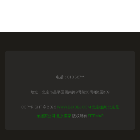
电话：010-867**
地址：北京市昌平区回南路9号院28号楼8层809
COPYRIGHT © 2026
WWW.BJXDBJ.COM
北京搬家
北京兄
弟搬家公司
北京搬家
版权所有
SITEMAP