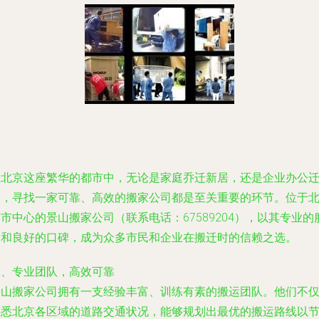
在北京这座繁华的都市中，无论是家庭乔迁新居，还是企业办公
移，寻找一家可靠、高效的搬家公司都是至关重要的环节。位于
市中心的景山搬家公司（联系电话：67589204），以其专业的
务和良好的口碑，成为众多市民和企业在搬迁时的信赖之选。
一、专业团队，高效可靠
景山搬家公司拥有一支经验丰富、训练有素的搬运团队。他们不
熟悉北京各区域的道路交通状况，能够规划出最优的搬运路线以