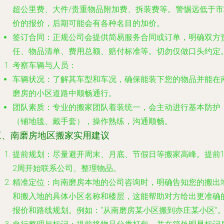
超公里费、大件/贵重物品附加费、拆装费等。警惕远低于市
价的报价，后期可能会有各种名目的加价。
签订合同
：正规公司会提供简易服务合同或订单，明确双方
任、物品清单、费用总额、赔付标准等。切勿仅做口头约定
考察车辆与人员
：
车辆状况
：了解其车型和车况，确保能装下您的物品并能在
磨房的小区道路中顺畅通行。
团队素质
：专业的搬家团队着装统一，会主动进行基本防护
（铺地毯、戴手套），操作熟练，沟通顺畅。
三、南磨房地区搬家实用建议
提前规划
：尽量避开周末、月底、节假日等搬家高峰。提前1
2周开始联系公司、整理物品。
精准定位
：向南磨房本地的公司咨询时，明确告知您的
搬出
和
搬入地
的具体小区名称和楼层，这能帮助对方给出更准确
报价和路线规划。例如：“从南磨房某小区搬到亦庄某小区”