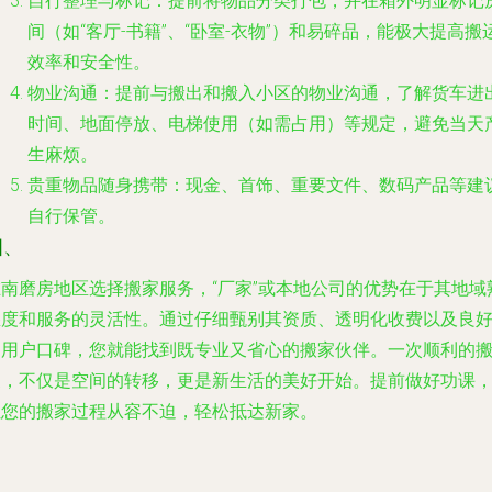
自行整理与标记
：提前将物品分类打包，并在箱外明显标记
间（如“客厅-书籍”、“卧室-衣物”）和易碎品，能极大提高搬
效率和安全性。
物业沟通
：提前与搬出和搬入小区的物业沟通，了解货车进
时间、地面停放、电梯使用（如需占用）等规定，避免当天
生麻烦。
贵重物品随身携带
：现金、首饰、重要文件、数码产品等建
自行保管。
四、
在南磨房地区选择搬家服务，“厂家”或本地公司的优势在于其地域
悉度和服务的灵活性。通过仔细甄别其资质、透明化收费以及良
的用户口碑，您就能找到既专业又省心的搬家伙伴。一次顺利的
家，不仅是空间的转移，更是新生活的美好开始。提前做好功课
让您的搬家过程从容不迫，轻松抵达新家。